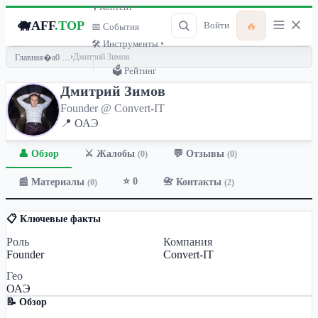
🎙 Контент ▾
🐗
AFF
.TOP
🔥
Войти
📅 События
🛠 Инструменты ▾
›
Дмитрий Зимов
Главная
🗳 Рейтинг
Дмитрий Зимов
Founder @ Convert-IT
📍 ОАЭ
👤 Обзор
💬 Отзывы
⚔️ Жалобы
(0)
(0)
⭐ 0
📰 Материалы
📇 Контакты
(0)
(2)
📋 Ключевые факты
Роль
Компания
Founder
Convert-IT
Гео
ОАЭ
📝 Обзор