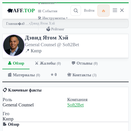
🎙 Контент ▾
🐗
AFF
.TOP
🔥
Войти
📅 События
🛠 Инструменты ▾
›
Дэвид Ятом Хэй
Главная
🗳 Рейтинг
Дэвид Ятом Хэй
General Counsel @ Soft2Bet
📍 Кипр
👤 Обзор
💬 Отзывы
⚔️ Жалобы
(0)
(0)
⭐ 0
📰 Материалы
📇 Контакты
(0)
(3)
📋 Ключевые факты
Роль
Компания
General Counsel
Soft2Bet
Гео
Кипр
📝 Обзор