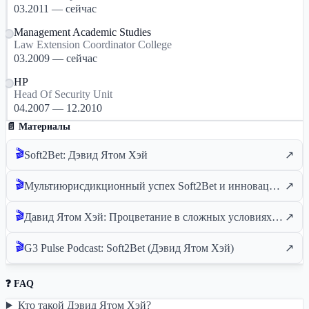
03.2011 — сейчас
Management Academic Studies
Law Extension Coordinator College
03.2009 — сейчас
HP
Head Of Security Unit
04.2007 — 12.2010
📄 Материалы
🎬
Soft2Bet: Дэвид Ятом Хэй
↗
🎬
Мультиюрисдикционный успех Soft2Bet и инновации в области соответствия требованиям от Давида Ятома Хэйа | ICE London
↗
🎬
Давид Ятом Хэй: Процветание в сложных условиях индустрии и глубокое погружение в Soft2Bet
↗
🎬
G3 Pulse Podcast: Soft2Bet (Дэвид Ятом Хэй)
↗
❓ FAQ
Кто такой Дэвид Ятом Хэй?