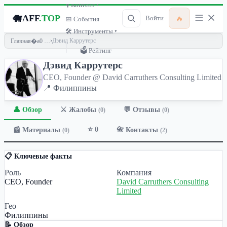
🎙 Контент ▾
🐗
AFF
.TOP
🔥
Войти
📅 События
🛠 Инструменты ▾
›
Дэвид Каррутерс
Главная
🗳 Рейтинг
Дэвид Каррутерс
CEO, Founder @ David Carruthers Consulting Limited
📍 Филиппины
👤 Обзор
💬 Отзывы
⚔️ Жалобы
(0)
(0)
⭐ 0
📰 Материалы
📇 Контакты
(0)
(2)
📋 Ключевые факты
Роль
Компания
CEO, Founder
David Carruthers Consulting
Limited
Гео
Филиппины
📝 Обзор