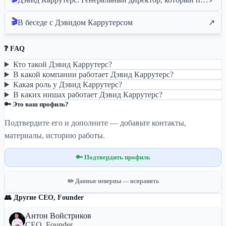
🎬
В беседе с Дэвидом Каррутерсом
↗
❓ FAQ
Кто такой Дэвид Каррутерс?
В какой компании работает Дэвид Каррутерс?
Какая роль у Дэвид Каррутерс?
В каких нишах работает Дэвид Каррутерс?
🔑 Это ваш профиль?
Подтвердите его и дополните — добавьте контакты,
материалы, историю работы.
🔑 Подтвердить профиль
✏️ Данные неверны — исправить
👥 Другие CEO, Founder
Антон Войстриков
CEO, Founder