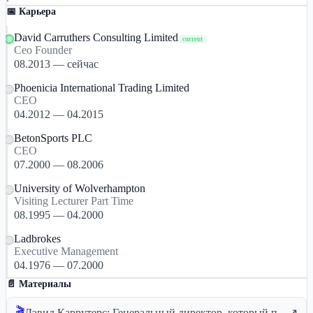
📅 Карьера
David Carruthers Consulting Limited
current
Ceo Founder
08.2013 — сейчас
Phoenicia International Trading Limited
CEO
04.2012 — 04.2015
BetonSports PLC
CEO
07.2000 — 08.2006
University of Wolverhampton
Visiting Lecturer Part Time
08.1995 — 04.2000
Ladbrokes
Executive Management
04.1976 — 07.2000
📄 Материалы
🎬
Дэвид Каррутерс: Генеральный директор, который попал в тюрьму и перестроил свою жизнь - NEXT.io Podcast
↗