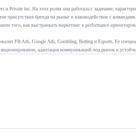
 и Private inc. На этих ролях она работала с задачами, характ
тие присутствия бренда на рынке и взаимодействие с командам
ие того, как выстраивать маркетинг в performance-ориентиров
калях FB Ads, Google Ads, Gambling, Betting и Esports. Ее спец
озиционирование, адаптация коммуникаций под рынок и устойчи