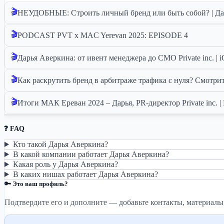
🎬
НЕУДОБНЫЕ: Строить личный бренд или быть собой? | Даш
🎬
PODCAST PVT х MAC Yerevan 2025: EPISODE 4
🎬
Дарья Аверкина: от ивент менеджера до CMO Private inc. |
🎬
Как раскрутить бренд в арбитраже трафика с нуля? Смотри
🎬
Итоги МАК Ереван 2024 – Дарья, PR-директор Private inc. | 
❓ FAQ
Кто такой Дарья Аверкина?
В какой компании работает Дарья Аверкина?
Какая роль у Дарья Аверкина?
В каких нишах работает Дарья Аверкина?
🔑 Это ваш профиль?
Подтвердите его и дополните — добавьте контакты, материалы