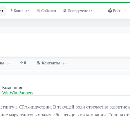
 ▾
🎙 Контент ▾
📅 События
🛠 Инструменты ▾
🗳 Рейтинг
⭐ 0
лы
📇 Контакты
(0)
(2)
Компания
WinWin Partners
етингу в CPA-индустрии. В текущей роли отвечает за развитие 
ание маркетинговых задач с бизнес-целями компании. Ее зона о