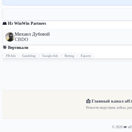
👥 Из WinWin Partners
Михаил Дубовой
CBDO
🎯 Вертикали
FB Ads
Gambling
Google Ads
Betting
Esports
📩 Главный канал aff.
Новости индустрии, кейсы, ра
© 2026 ❤️ af