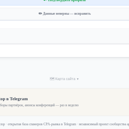
✏️ Данные неверны — исправить
🗺 Карта сайта
▼
top в Telegram
зборы партнёрок, анонсы конференций — раз в неделю
f.top · открытая база спамеров CPA-рынка в Telegram · независимый проект сообщества 