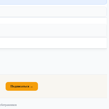
Подписаться →
арбитражников