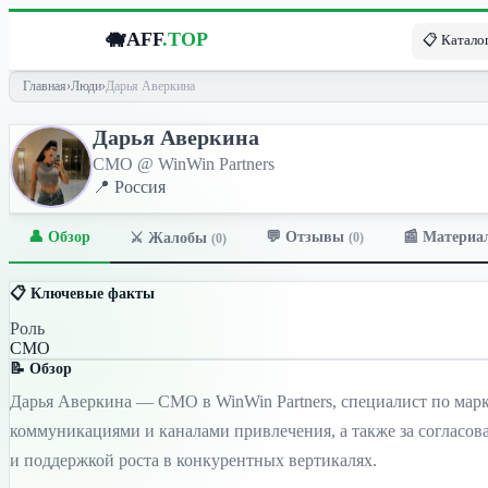
🐗
AFF
.TOP
📋 Каталог
Главная
›
Люди
›
Дарья Аверкина
Дарья Аверкина
СМО @ WinWin Partners
📍 Россия
👤 Обзор
💬 Отзывы
📰 Материа
⚔️ Жалобы
(0)
(0)
📋 Ключевые факты
Роль
СМО
📝 Обзор
Дарья Аверкина — CMO в WinWin Partners, специалист по марк
коммуникациями и каналами привлечения, а также за согласов
и поддержкой роста в конкурентных вертикалях.