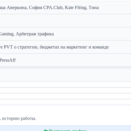
а Аверкина, София CPA.Club, Kate Ffring, Тина
 iGaming, Арбитраж трафика
те PVT о стратегии, бюджетах на маркетинг и команде
PressAff
, историю работы.
🔑 Подтвердить профиль