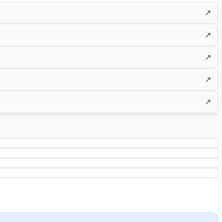
↗
↗
↗
↗
↗