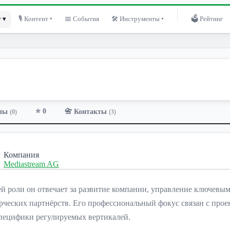
 ▾
🎙 Контент ▾
📅 События
🛠 Инструменты ▾
🗳 Рейтинг
⭐ 0
лы
📇 Контакты
(0)
(3)
Компания
Mediastream AG
й роли он отвечает за развитие компании, управление ключевы
рческих партнёрств. Его профессиональный фокус связан с про
специфики регулируемых вертикалей.