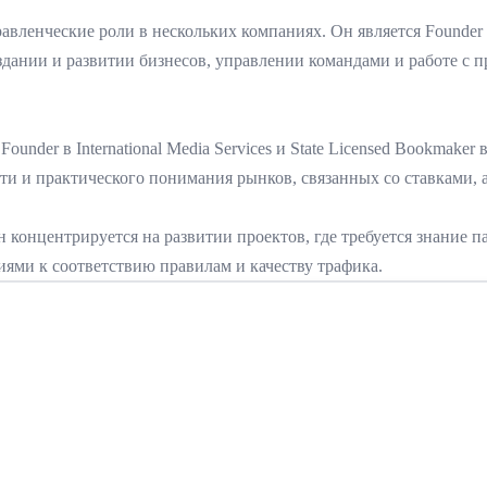
вленческие роли в нескольких компаниях. Он является Founder &
создании и развитии бизнесов, управлении командами и работе 
nder в International Media Services и State Licensed Bookmaker 
сти и практического понимания рынков, связанных со ставками
н концентрируется на развитии проектов, где требуется знание 
ми к соответствию правилам и качеству трафика.