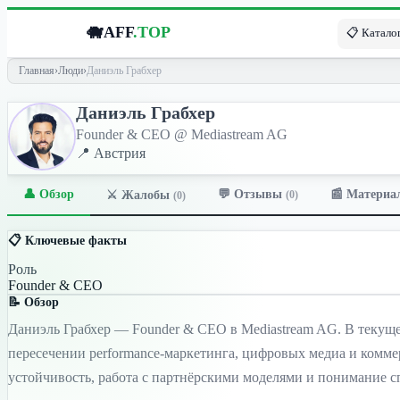
🐗
AFF
.TOP
📋 Каталог
Главная
›
Люди
›
Даниэль Грабхер
Даниэль Грабхер
Founder & CEO @ Mediastream AG
📍 Австрия
👤 Обзор
💬 Отзывы
📰 Материа
⚔️ Жалобы
(0)
(0)
📋 Ключевые факты
Роль
Founder & CEO
📝 Обзор
Даниэль Грабхер — Founder & CEO в Mediastream AG. В текуще
пересечении performance-маркетинга, цифровых медиа и комме
устойчивость, работа с партнёрскими моделями и понимание 