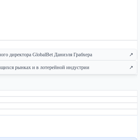
ого директора GlobalBet Даниэля Грабхера
↗
ющихся рынках и в лотерейной индустрии
↗