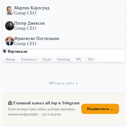
Мартин Карлсунд
Group CEO
Питер Джексон
Group CEO
Франческо Постильоне
Group CEO
🎯 Вертикали
Betting
Ecommerce
Email
Gambling
PPC
SEO
🗺 Карта сайта
▼
📩 Главный канал aff.top в Telegram
Подписаться →
Новости индустрии, кейсы, разборы партнёрок,
анонсы конференций — раз в неделю