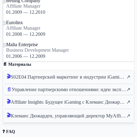
Betting Company
Affiliate Manager
01.2009 — 12.2010
Eurolinx
Affiliate Manager
01.2008 — 12.2009
Malta Enterprise
Business Development Manager
01.2006 — 12.2009
📄 Материалы
🎬
S02E04 Партнерский маркетинг в индустрии iGaming | Клеманс Дюжарден
↗
📄
Управление партнерскими отношениями: идеи эксперта Клеманс Дюжарден
↗
🎬
Affiliate Insights: Будущее iGaming с Клеманс Дюжарден | SiGMA Podcast
↗
🎬
Клеманс Дюжарден, управляющий директор MyAffiliates | Серия интервью с руководителями SiGMA TV
↗
❓ FAQ