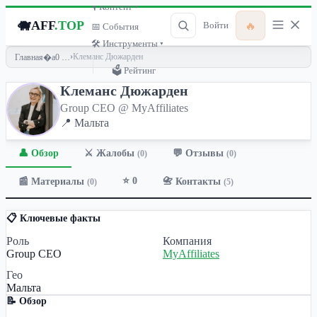
🎙 Контент ▾
🐗
AFF
.TOP
🔥
Войти
📅 События
🛠 Инструменты ▾
›
Клеманс Дюжарден
Главная
🗳 Рейтинг
Клеманс Дюжарден
Group CEO @ MyAffiliates
📍 Мальта
👤 Обзор
💬 Отзывы
⚔️ Жалобы
(0)
(0)
⭐ 0
📰 Материалы
📇 Контакты
(0)
(5)
📋 Ключевые факты
Роль
Компания
Group CEO
MyAffiliates
Гео
Мальта
📝 Обзор