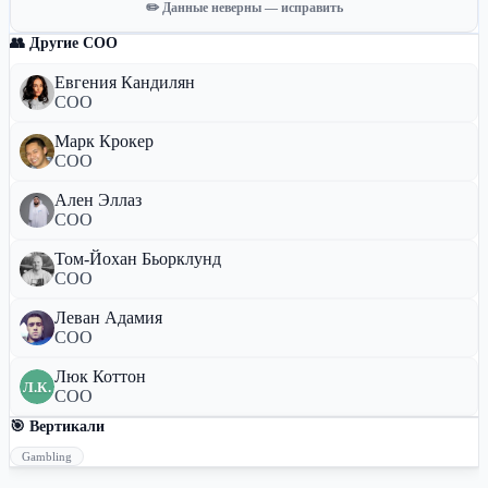
✏️ Данные неверны — исправить
👥 Другие COO
Евгения Кандилян
COO
Марк Крокер
COO
Ален Эллаз
COO
Том-Йохан Бьорклунд
COO
Леван Адамия
COO
Люк Коттон
Л.К.
COO
🎯 Вертикали
Gambling