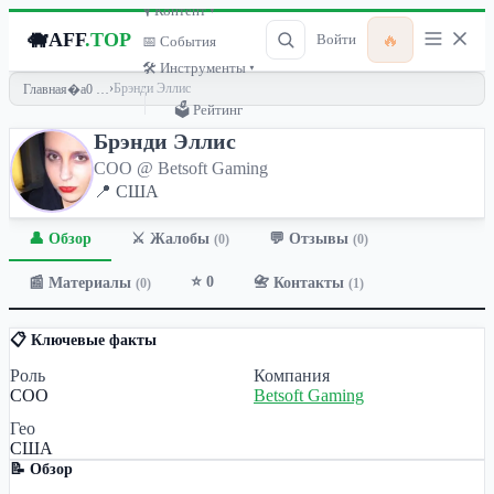
🎙 Контент ▾
🐗
AFF
.TOP
🔥
Войти
📅 События
🛠 Инструменты ▾
›
Брэнди Эллис
Главная
🗳 Рейтинг
Брэнди Эллис
COO @ Betsoft Gaming
📍 США
👤 Обзор
💬 Отзывы
⚔️ Жалобы
(0)
(0)
⭐ 0
📰 Материалы
📇 Контакты
(0)
(1)
📋 Ключевые факты
Роль
Компания
COO
Betsoft Gaming
Гео
США
📝 Обзор