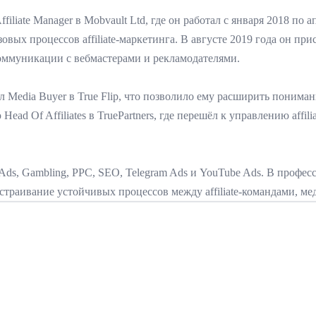
liate Manager в Mobvault Ltd, где он работал с января 2018 по 
х процессов affiliate-маркетинга. В августе 2019 года он присо
коммуникации с вебмастерами и рекламодателями.
тал Media Buyer в True Flip, что позволило ему расширить понима
ad Of Affiliates в TruePartners, где перешёл к управлению affil
Ads, Gambling, PPC, SEO, Telegram Ads и YouTube Ads. В профес
траивание устойчивых процессов между affiliate-командами, ме