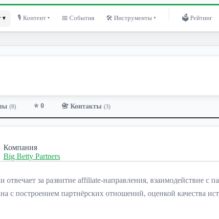
 ▾
🎙 Контент ▾
📅 События
🛠 Инструменты ▾
🗳 Рейтинг
⭐ 0
лы
📇 Контакты
(0)
(3)
Компания
Big Betty Partners
 роли отвечает за развитие affiliate-направления, взаимодействи
язана с построением партнёрских отношений, оценкой качества 