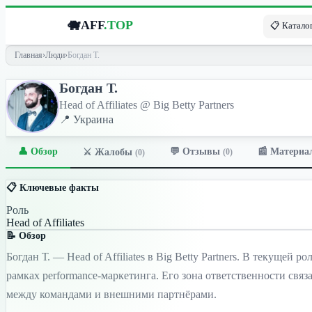
🐗
AFF
.TOP
📋 Каталог
Главная
›
Люди
›
Богдан Т.
Богдан Т.
Head of Affiliates @ Big Betty Partners
📍 Украина
👤 Обзор
💬 Отзывы
📰 Материа
⚔️ Жалобы
(0)
(0)
📋 Ключевые факты
Роль
Head of Affiliates
📝 Обзор
Богдан Т. — Head of Affiliates в Big Betty Partners. В текущей
рамках performance-маркетинга. Его зона ответственности св
между командами и внешними партнёрами.