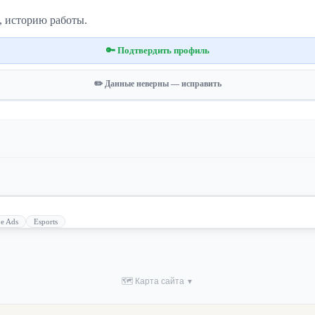
, историю работы.
🔑 Подтвердить профиль
✏️ Данные неверны — исправить
e Ads
Esports
🗺 Карта сайта
▼