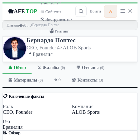
🎙 Контент ▾
🐗
AFF
.TOP
🔥
Войти
📅 События
🛠 Инструменты ▾
›
Бернардо Понтес
Главная
🗳 Рейтинг
Бернардо Понтес
CEO, Founder @ ALOB Sports
📍 Бразилия
👤 Обзор
💬 Отзывы
⚔️ Жалобы
(0)
(0)
⭐ 0
📰 Материалы
📇 Контакты
(0)
(3)
📋 Ключевые факты
Роль
Компания
CEO, Founder
ALOB Sports
Гео
Бразилия
📝 Обзор