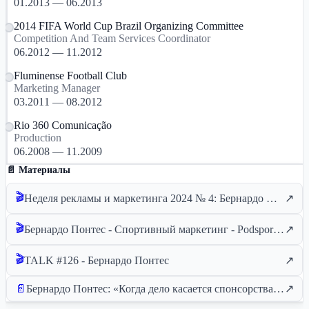
01.2013 — 06.2013
2014 FIFA World Cup Brazil Organizing Committee
Competition And Team Services Coordinator
06.2012 — 11.2012
Fluminense Football Club
Marketing Manager
03.2011 — 08.2012
Rio 360 Comunicação
Production
06.2008 — 11.2009
📄 Материалы
🎬
Неделя рекламы и маркетинга 2024 № 4: Бернардо Понтес (генеральный директор Alob Sports)
↗
🎬
Бернардо Понтес - Спортивный маркетинг - Podsport #154
↗
🎬
TALK #126 - Бернардо Понтес
↗
📄
Бернардо Понтес: «Когда дело касается спонсорства, в Бразилии игра еще не началась»
↗