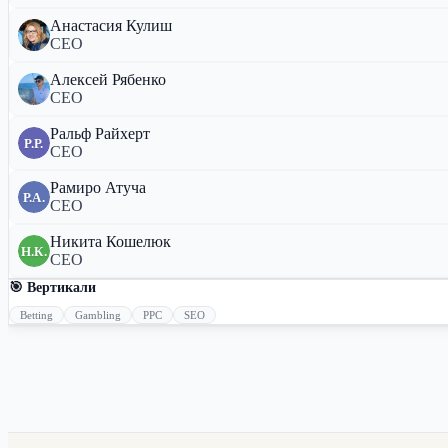
Анастасия Кулиш
CEO
Алексей Рябенко
CEO
Ральф Райхерт
Р.Р.
CEO
Рамиро Атуча
Р.А.
CEO
Никита Кошелюк
Н.К.
CEO
🎯 Вертикали
Betting
Gambling
PPC
SEO