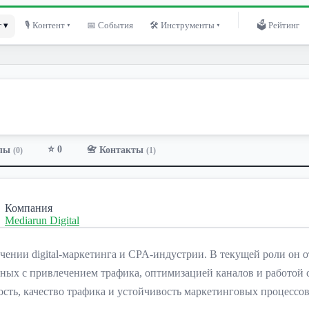
 ▾
🎙 Контент ▾
📅 События
🛠 Инструменты ▾
🗳 Рейтинг
⭐ 0
лы
📇 Контакты
(0)
(1)
Компания
Mediarun Digital
ении digital-маркетинга и CPA-индустрии. В текущей роли он о
ных с привлечением трафика, оптимизацией каналов и работой 
ость, качество трафика и устойчивость маркетинговых процессов