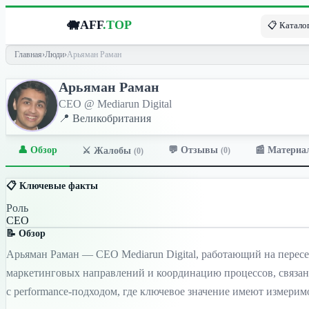
🐗
AFF
.TOP
📋 Каталог
Главная
›
Люди
›
Арьяман Раман
Арьяман Раман
CEO @ Mediarun Digital
📍 Великобритания
👤 Обзор
💬 Отзывы
📰 Материа
⚔️ Жалобы
(0)
(0)
📋 Ключевые факты
Роль
CEO
📝 Обзор
Арьяман Раман — CEO Mediarun Digital, работающий на пересеч
маркетинговых направлений и координацию процессов, связан
с performance-подходом, где ключевое значение имеют измерим