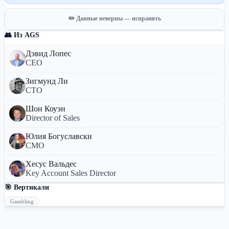
✏️ Данные неверны — исправить
👥 Из AGS
Дэвид Лопес
CEO
Зигмунд Ли
CTO
Шон Коуэн
Director of Sales
Юлия Богуславски
CMO
Хесус Вальдес
Key Account Sales Director
🎯 Вертикали
Gambling