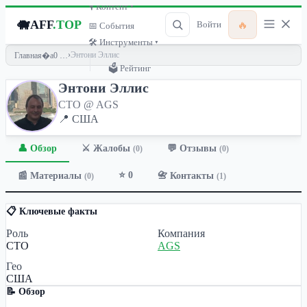
🎙 Контент ▾
🐗
AFF
.TOP
🔥
Войти
📅 События
🛠 Инструменты ▾
›
Энтони Эллис
Главная
🗳 Рейтинг
Энтони Эллис
CTO @ AGS
📍 США
👤 Обзор
💬 Отзывы
⚔️ Жалобы
(0)
(0)
⭐ 0
📰 Материалы
📇 Контакты
(0)
(1)
📋 Ключевые факты
Роль
Компания
CTO
AGS
Гео
США
📝 Обзор