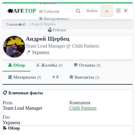
🎙 Контент ▾
🐗
AFF
.TOP
🔥
Войти
📅 События
🛠 Инструменты ▾
›
Андрей Щербец
Главная
🗳 Рейтинг
Андрей Щербец
Team Lead Manager @ Chilli Partners
📍 Украина
👤 Обзор
💬 Отзывы
⚔️ Жалобы
(0)
(0)
⭐ 0
📰 Материалы
📇 Контакты
(0)
(2)
📋 Ключевые факты
Роль
Компания
Team Lead Manager
Chilli Partners
Гео
Украина
📝 Обзор