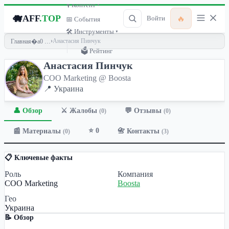
🎙 Контент ▾
🐗
AFF
.TOP
🔥
Войти
📅 События
🛠 Инструменты ▾
›
Анастасия Пинчук
Главная
🗳 Рейтинг
Анастасия Пинчук
COO Marketing @ Boosta
📍 Украина
👤 Обзор
💬 Отзывы
⚔️ Жалобы
(0)
(0)
⭐ 0
📰 Материалы
📇 Контакты
(0)
(3)
📋 Ключевые факты
Роль
Компания
COO Marketing
Boosta
Гео
Украина
📝 Обзор