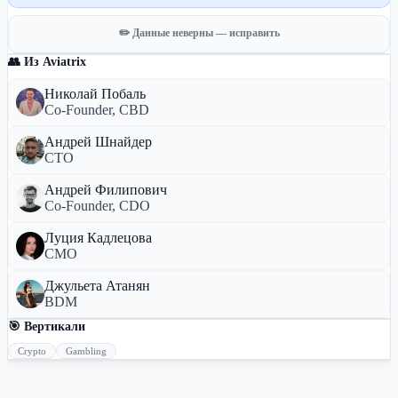
✏️ Данные неверны — исправить
👥 Из Aviatrix
Николай Побаль
Co-Founder, CBD
Андрей Шнайдер
CTO
Андрей Филипович
Co-Founder, CDO
Луция Кадлецова
CMO
Джульета Атанян
BDM
🎯 Вертикали
Crypto
Gambling