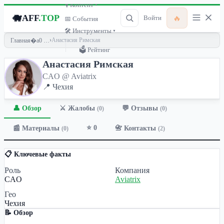
🎙 Контент ▾
🐗
AFF
.TOP
🔥
Войти
📅 События
🛠 Инструменты ▾
›
Анастасия Римская
Главная
🗳 Рейтинг
Анастасия Римская
CAO @ Aviatrix
📍 Чехия
👤 Обзор
💬 Отзывы
⚔️ Жалобы
(0)
(0)
⭐ 0
📰 Материалы
📇 Контакты
(0)
(2)
📋 Ключевые факты
Роль
Компания
CAO
Aviatrix
Гео
Чехия
📝 Обзор