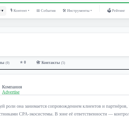
 ▾
🎙 Контент ▾
📅 События
🛠 Инструменты ▾
🗳 Рейтинг
⭐ 0
лы
📇 Контакты
(0)
(5)
Компания
Advertise
ущей роли она занимается сопровождением клиентов и партнёр
тниками CPA-экосистемы. В зоне её ответственности — контроль