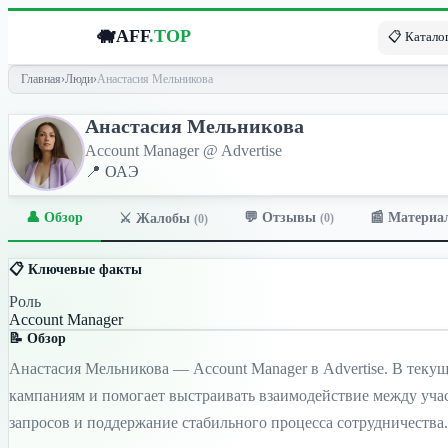
🐗
AFF
.TOP
📋 Каталог
Главная
›
Люди
›
Анастасия Мельникова
Анастасия Мельникова
Account Manager @ Advertise
📍 ОАЭ
👤 Обзор
💬 Отзывы
📰 Материа
⚔️ Жалобы
(0)
(0)
📋 Ключевые факты
Роль
Account Manager
📝 Обзор
Анастасия Мельникова — Account Manager в Advertise. В тек
кампаниям и помогает выстраивать взаимодействие между учас
запросов и поддержание стабильного процесса сотрудничества.