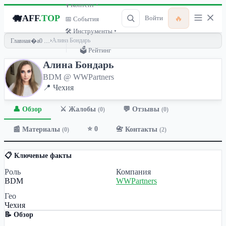
🎙 Контент ▾
🐗
AFF
.TOP
🔥
Войти
📅 События
🛠 Инструменты ▾
›
Алина Бондарь
Главная
🗳 Рейтинг
Алина Бондарь
BDM @ WWPartners
📍 Чехия
👤 Обзор
💬 Отзывы
⚔️ Жалобы
(0)
(0)
⭐ 0
📰 Материалы
📇 Контакты
(0)
(2)
📋 Ключевые факты
Роль
Компания
BDM
WWPartners
Гео
Чехия
📝 Обзор