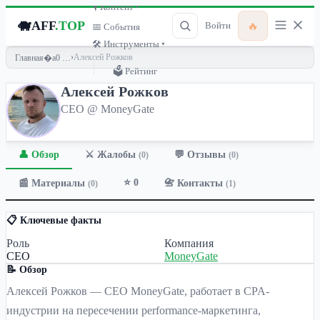
🎙 Контент ▾
🐗
AFF
.TOP
🔥
Войти
📅 События
🛠 Инструменты ▾
›
Алексей Рожков
Главная
🗳 Рейтинг
Алексей Рожков
CEO @ MoneyGate
👤 Обзор
💬 Отзывы
⚔️ Жалобы
(0)
(0)
⭐ 0
📰 Материалы
📇 Контакты
(0)
(1)
📋 Ключевые факты
Роль
Компания
CEO
MoneyGate
📝 Обзор
Алексей Рожков — CEO MoneyGate, работает в CPA-
индустрии на пересечении performance-маркетинга,