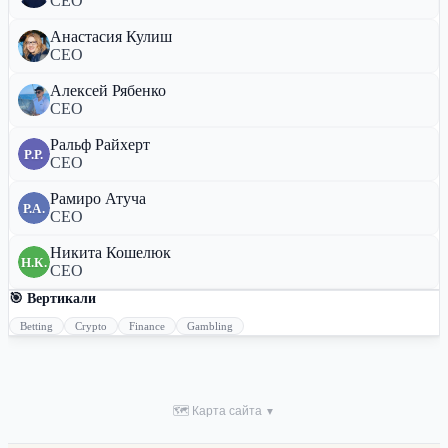
CEO
Анастасия Кулиш
CEO
Алексей Рябенко
CEO
Ральф Райхерт
Р.Р.
CEO
Рамиро Атуча
Р.А.
CEO
Никита Кошелюк
Н.К.
CEO
🎯 Вертикали
Betting
Crypto
Finance
Gambling
🗺 Карта сайта
▼