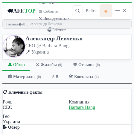
🎙 Контент ▾
🐗
AFF
.TOP
🔥
Войти
📅 События
🛠 Инструменты ▾
›
Александр Левченко
Главная
🗳 Рейтинг
Александр Левченко
CEO @ Barbara Bang
📍 Украина
👤 Обзор
💬 Отзывы
⚔️ Жалобы
(0)
(0)
⭐ 0
📰 Материалы
📇 Контакты
(0)
(4)
📋 Ключевые факты
Роль
Компания
CEO
Barbara Bang
Гео
Украина
📝 Обзор