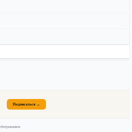
Подписаться →
арбитражников