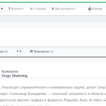
 ▾
🎙 Контент ▾
📅 События
🛠 Инструменты ▾
🗳 Рейтинг
⭐ 0
лы
📇 Контакты
(0)
(1)
Компания
Drago Marketing
. Руководит управленческие и коммерческие задачи; делает упор н
ующее: Александр Бондаренко — опытный специалист в области м
уется на закупке трафика в форматах Popunder, Push, In-video, б