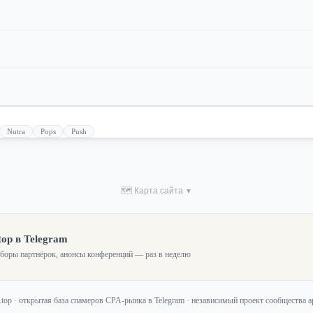
Nutra
Pops
Push
🗺 Карта сайта
▼
top в Telegram
зборы партнёрок, анонсы конференций — раз в неделю
f.top · открытая база спамеров CPA-рынка в Telegram · независимый проект сообщества 