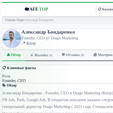
🐗
AFF
.TOP
📋 Каталог
Главная
›
Люди
›
Александр Бондаренко
Александр Бондаренко
Founder, CEO @ Drago Marketing
📍 Кипр
👤 Обзор
💬 Отзывы
📰 Материа
⚔️ Жалобы
(0)
(0)
📋 Ключевые факты
Роль
Founder, CEO
📝 Обзор
Александр Бондаренко - Founder, CEO в Drago Marketing (Кипр)
FB Ads, Push, Google Ads. В открытом описании указано след
генеральный директор Drago Marketing с 2023 года. Специализир