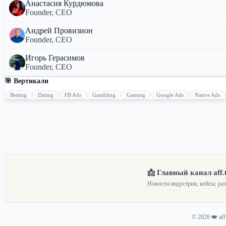
Анастасия Курдюмова
Founder, CEO
Андрей Провизион
Founder, CEO
Игорь Герасимов
Founder, CEO
🎯 Вертикали
Betting
Dating
FB Ads
Gambling
Gaming
Google Ads
Native Ads
📩 Главный канал aff.
Новости индустрии, кейсы, ра
© 2026 ❤️ af