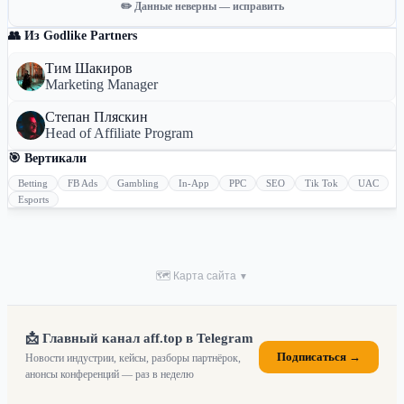
✏️ Данные неверны — исправить
👥 Из Godlike Partners
Тим Шакиров
Marketing Manager
Степан Пляскин
Head of Affiliate Program
🎯 Вертикали
Betting
FB Ads
Gambling
In-App
PPC
SEO
Tik Tok
UAC
Esports
🗺 Карта сайта
▼
📩 Главный канал aff.top в Telegram
Подписаться →
Новости индустрии, кейсы, разборы партнёрок,
анонсы конференций — раз в неделю