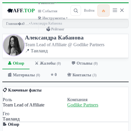
🎙 Контент ▾
🐗
AFF
.TOP
🔥
Войти
📅 События
🛠 Инструменты ▾
›
Александра Кабанова
Главная
🗳 Рейтинг
Александра Кабанова
Team Lead of Affiliate @ Godlike Partners
📍 Таиланд
👤 Обзор
💬 Отзывы
⚔️ Жалобы
(0)
(0)
⭐ 0
📰 Материалы
📇 Контакты
(0)
(3)
📋 Ключевые факты
Роль
Компания
Team Lead of Affiliate
Godlike Partners
Гео
Таиланд
📝 Обзор