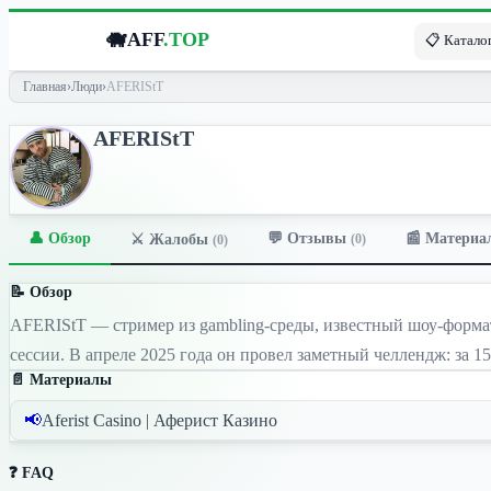
🐗
AFF
.TOP
📋 Каталог
Главная
›
Люди
›
AFERIStT
AFERIStT
👤 Обзор
💬 Отзывы
📰 Материа
⚔️ Жалобы
(0)
(0)
📝 Обзор
AFERIStT — стример из gambling-среды, известный шоу-формато
сессии. В апреле 2025 года он провел заметный челлендж: за 1
📄 Материалы
📢
Aferist Casino | Аферист Казино
❓ FAQ