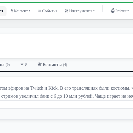
 ▾
🎙 Контент ▾
📅 События
🛠 Инструменты ▾
🗳 Рейтинг
⭐ 0
лы
📇 Контакты
(0)
(4)
м эфиров на Twitch и Kick. В его трансляциях были костюмы, че
5 стримов увеличил банк с 6 до 10 млн рублей. Чаще играет на н