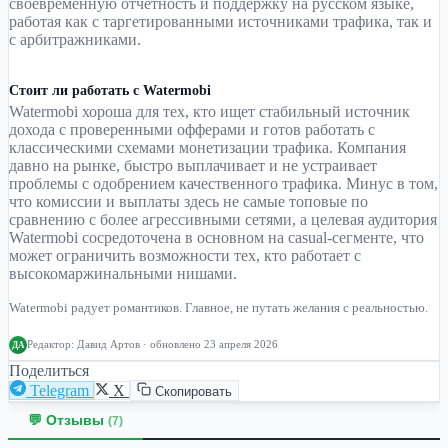
своевременную отчётность и поддержку на русском языке,
работая как с таргетированными источниками трафика, так и
с арбитражниками.
Стоит ли работать с Watermobi
Watermobi хороша для тех, кто ищет стабильный источник
дохода с проверенными офферами и готов работать с
классическими схемами монетизации трафика. Компания
давно на рынке, быстро выплачивает и не устраивает
проблемы с одобрением качественного трафика. Минус в том,
что комиссии и выплаты здесь не самые топовые по
сравнению с более агрессивными сетями, а целевая аудитория
Watermobi сосредоточена в основном на casual-сегменте, что
может ограничить возможности тех, кто работает с
высокомаржинальными нишами.
Watermobi радует романтиков. Главное, не путать желания с реальностью.
Редактор:
Давид Артов
· обновлено 23 апреля 2026
ДА
Поделиться
Telegram
X
Скопировать
💬 Отзывы
(7)