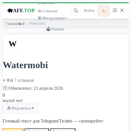
🎙 Контент ▾
🐗
AFF
.TOP
🔥
Войти
📅 События
🛠 Инструменты ▾
›
Watermobi
Главная
🗳 Рейтинг
W
Watermobi
⭐ 8.6
7 отзывов
🕒 Обновлено: 23 апреля 2026
0
жалоб нет
📤 Поделиться ▾
Готовый текст для Telegram/Twitter — скопируйте: