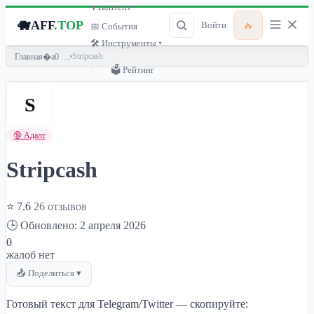
🎙 Контент ▾
🐗
AFF
.TOP
🔥
Войти
📅 События
🛠 Инструменты ▾
›
Stripcash
Главная
🗳 Рейтинг
S
🔞 Адалт
Stripcash
⭐ 7.6
26 отзывов
🕒 Обновлено: 2 апреля 2026
0
жалоб нет
📤 Поделиться ▾
Готовый текст для Telegram/Twitter — скопируйте: