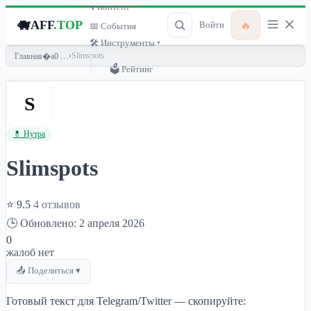
🎙 Контент ▾
🐗
AFF
.TOP
🔥
Войти
📅 События
🛠 Инструменты ▾
›
Slimspots
Главная
🗳 Рейтинг
S
💊 Нутра
Slimspots
⭐ 9.5
4 отзывов
🕒 Обновлено: 2 апреля 2026
0
жалоб нет
📤 Поделиться ▾
Готовый текст для Telegram/Twitter — скопируйте: