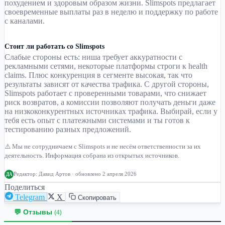
похудением и здоровым образом жизни. Slimspots предлагает
своевременные выплаты раз в неделю и поддержку по работе
с каналами.
Стоит ли работать со Slimspots
Слабые стороны есть: ниша требует аккуратности с
рекламными сетями, некоторые платформы строги к health
claims. Плюс конкуренция в сегменте высокая, так что
результаты зависят от качества трафика. С другой стороны,
Slimspots работает с проверенными товарами, что снижает
риск возвратов, а комиссии позволяют получать деньги даже
на низкоконкурентных источниках трафика. Выбирай, если у
тебя есть опыт с платежными системами и ты готов к
тестированию разных предложений.
⚠️ Мы не сотрудничаем с Slimspots и не несём ответственности за их
деятельность. Информация собрана из открытых источников.
Редактор:
Давид Артов
· обновлено 2 апреля 2026
ДА
Поделиться
Telegram
X
Скопировать
💬 Отзывы
(4)