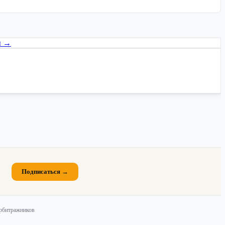
ы →
Подписаться →
арбитражников