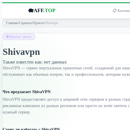
🐗
AFF
.TOP
📋 Каталог
Главная
›
Сервисы
›
Прокси
›
Shivavpn
🌐 Прокси · proxy
Shivavpn
Также известен как:
нет данных
ShivaVPN — сервис виртуальных приватных сетей, созданный для защиты
обслуживает как обычных юзеров, так и профессионалов, которым нуж
Что предлагает ShivaVPN
ShivaVPN предоставляет доступ к широкой сети серверов в разных стр
рекламные кампании из разных регионов или просто не хотят светить 
нужный сервер.
Стоит ли работать с ShivaVPN