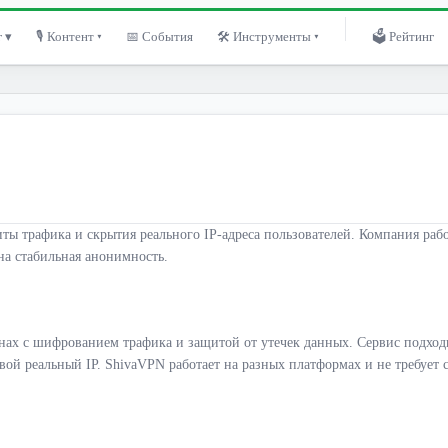
 ▾
🎙 Контент ▾
📅 События
🛠 Инструменты ▾
🗳 Рейтинг
 трафика и скрытия реального IP-адреса пользователей. Компания работ
на стабильная анонимность.
анах с шифрованием трафика и защитой от утечек данных. Сервис подходи
свой реальный IP. ShivaVPN работает на разных платформах и не требуе