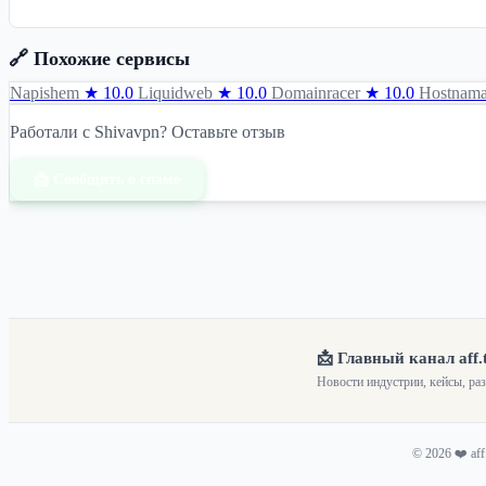
🔗 Похожие сервисы
Napishem
★ 10.0
Liquidweb
★ 10.0
Domainracer
★ 10.0
Hostnama
Работали с Shivavpn? Оставьте отзыв
📩 Сообщить о спаме
📩 Главный канал aff.
Новости индустрии, кейсы, ра
© 2026 ❤️ af