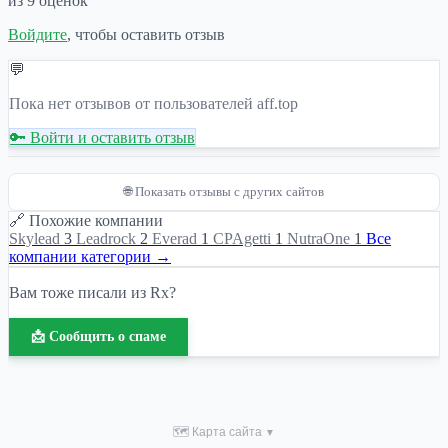
из 9 оценок
Войдите
, чтобы оставить отзыв
💬
Пока нет отзывов от пользователей aff.top
🔑 Войти и оставить отзыв
🌐 Показать отзывы с других сайтов
🔗 Похожие компании
Skylead
3
Leadrock
2
Everad
1
СPAgetti
1
NutraOne
1
Все
компании категории →
Вам тоже писали из Rx?
📩 Сообщить о спаме
🗺 Карта сайта
▼