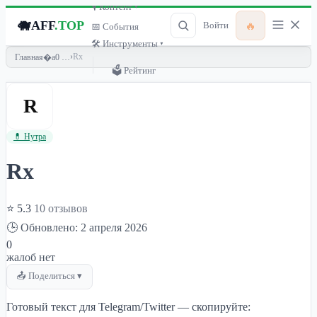
🎙 Контент ▾
🐗
AFF
.TOP
🔥
Войти
📅 События
🛠 Инструменты ▾
›
Rx
Главная
🗳 Рейтинг
R
💊 Нутра
Rx
⭐ 5.3
10 отзывов
🕒 Обновлено: 2 апреля 2026
0
жалоб нет
📤 Поделиться ▾
Готовый текст для Telegram/Twitter — скопируйте: