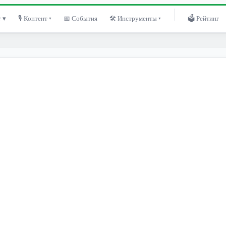
 ▾
🎙 Контент ▾
📅 События
🛠 Инструменты ▾
🗳 Рейтинг