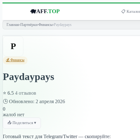
🐗
AFF
.TOP
📋 Каталог
Главная
›
Партнёрки
›
Финансы
›
Paydaypays
P
💰 Финансы
Paydaypays
⭐ 6.5
4 отзывов
🕒 Обновлено: 2 апреля 2026
0
жалоб нет
📤 Поделиться ▾
Готовый текст для Telegram/Twitter — скопируйте: