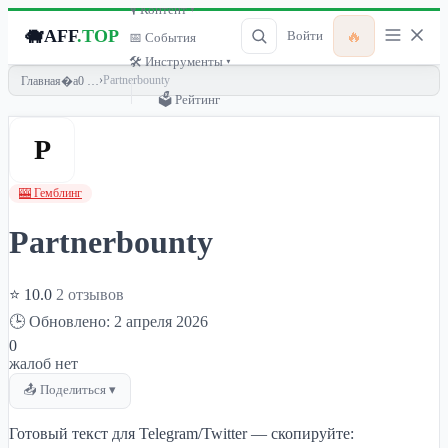
🎙 Контент ▾
🐗
AFF
.TOP
🔥
Войти
📅 События
🛠 Инструменты ▾
›
Partnerbounty
Главная
🗳 Рейтинг
P
🎰 Гемблинг
Partnerbounty
⭐ 10.0
2 отзывов
🕒 Обновлено: 2 апреля 2026
0
жалоб нет
📤 Поделиться ▾
Готовый текст для Telegram/Twitter — скопируйте: