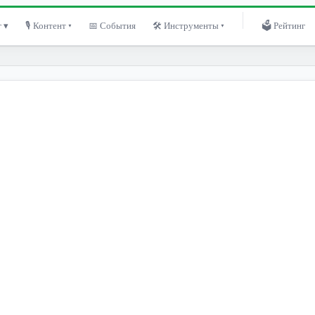
 ▾
🎙 Контент ▾
📅 События
🛠 Инструменты ▾
🗳 Рейтинг