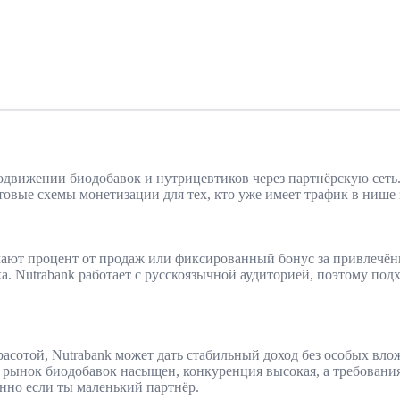
движении биодобавок и нутрицевтиков через партнёрскую сеть.
отовые схемы монетизации для тех, кто уже имеет трафик в нише 
чают процент от продаж или фиксированный бонус за привлечён
. Nutrabank работает с русскоязычной аудиторией, поэтому под
красотой, Nutrabank может дать стабильный доход без особых вл
о рынок биодобавок насыщен, конкуренция высокая, а требования
нно если ты маленький партнёр.