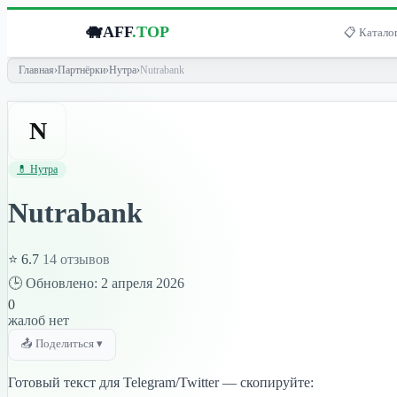
🐗
AFF
.TOP
📋 Каталог
Главная
›
Партнёрки
›
Нутра
›
Nutrabank
N
💊 Нутра
Nutrabank
⭐ 6.7
14 отзывов
🕒 Обновлено: 2 апреля 2026
0
жалоб нет
📤 Поделиться ▾
Готовый текст для Telegram/Twitter — скопируйте: