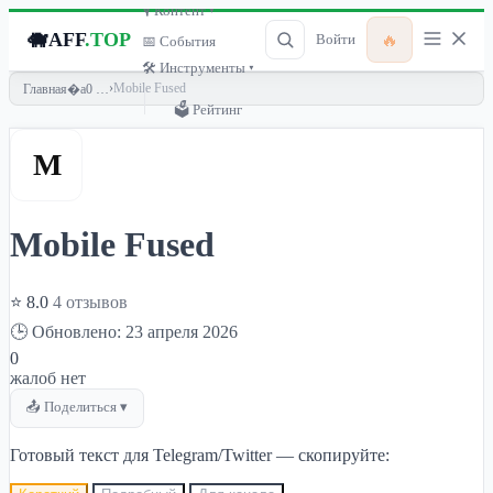
🎙 Контент ▾
🐗
AFF
.TOP
🔥
Войти
📅 События
🛠 Инструменты ▾
›
Mobile Fused
Главная
🗳 Рейтинг
M
Mobile Fused
⭐ 8.0
4 отзывов
🕒 Обновлено: 23 апреля 2026
0
жалоб нет
📤 Поделиться ▾
Готовый текст для Telegram/Twitter — скопируйте: