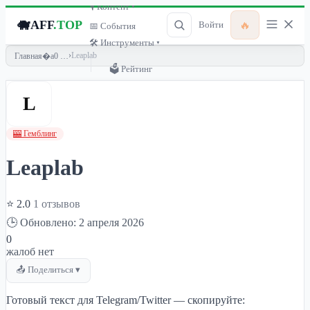
🎙 Контент ▾
🐗
AFF
.TOP
🔥
Войти
📅 События
🛠 Инструменты ▾
›
Leaplab
Главная
🗳 Рейтинг
L
🎰 Гемблинг
Leaplab
⭐ 2.0
1 отзывов
🕒 Обновлено: 2 апреля 2026
0
жалоб нет
📤 Поделиться ▾
Готовый текст для Telegram/Twitter — скопируйте: