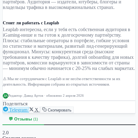
партнёров. Аудитория — издатели, ютуберы, блогеры и
владельцы трафика в высокомаржинальных странах.
Стоит ли работать с Leaplab
Leaplab интересна, если у тебя есть собственная аудитория в
iGaming-нише и ты готов к долгосрочному партнёрству.
Плюсы: стабильные операторы в портфеле, гибкие условия
по статистике и материалам, развитый лид-генерирующий
функционал. Минусы: конкурентная среда (высокие
требования к качеству трафика), долгий onboarding для новых
партнёров, комиссии варьируются в зависимости от страны
— минимум обычно начинается с 20-25% на слабых маркетах.
⚠️ Мы не сотрудничаем с Leaplab и не несём ответственности за их
деятельность. Информация собрана из открытых источников.
Редактор:
Давид Артов
· обновлено 2 апреля 2026
ДА
Поделиться
Telegram
X
Скопировать
💬 Отзывы
(1)
2.0