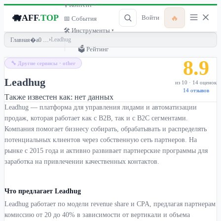
🎙 Контент ▾
🐗
AFF
.TOP
🔥
Войти
📅 События
🛠 Инструменты ▾
›
Leadhug
Главная
🗳 Рейтинг
8.9
🔧 Другие сервисы · other
Leadhug
из 10 · 14 оценок
14 отзывов
Также известен как:
нет данных
Leadhug — платформа для управления лидами и автоматизации
продаж, которая работает как с B2B, так и с B2C сегментами.
Компания помогает бизнесу собирать, обрабатывать и распределять
потенциальных клиентов через собственную сеть партнеров. На
рынке с 2015 года и активно развивает партнерские программы для
заработка на привлечении качественных контактов.
Что предлагает Leadhug
Leadhug работает по модели revenue share и CPA, предлагая партнерам
комиссию от 20 до 40% в зависимости от вертикали и объема