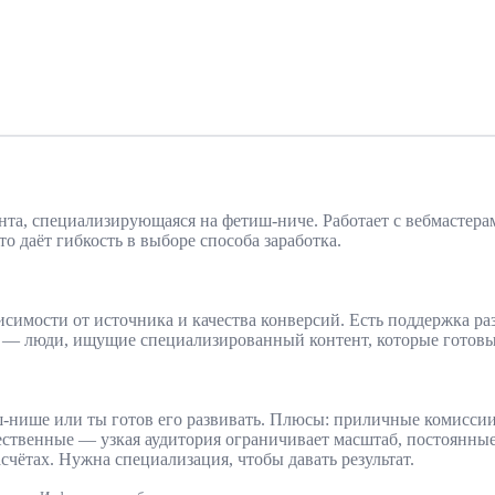
тента, специализирующаяся на фетиш-ниче. Работает с вебмастер
о даёт гибкость в выборе способа заработка.
ависимости от источника и качества конверсий. Есть поддержка 
я — люди, ищущие специализированный контент, которые готовы
фетиш-нише или ты готов его развивать. Плюсы: приличные коми
твенные — узкая аудитория ограничивает масштаб, постоянные 
счётах. Нужна специализация, чтобы давать результат.