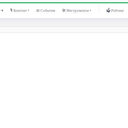
 ▾
🎙 Контент ▾
📅 События
🛠 Инструменты ▾
🗳 Рейтинг