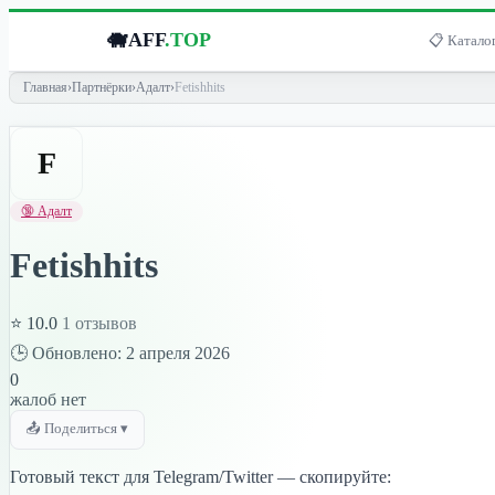
🐗
AFF
.TOP
📋 Каталог
Главная
›
Партнёрки
›
Адалт
›
Fetishhits
F
🔞 Адалт
Fetishhits
⭐ 10.0
1 отзывов
🕒 Обновлено: 2 апреля 2026
0
жалоб нет
📤 Поделиться ▾
Готовый текст для Telegram/Twitter — скопируйте: