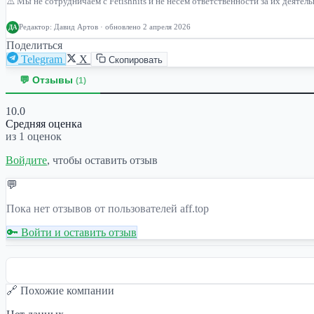
⚠️ Мы не сотрудничаем с Fetishhits и не несём ответственности за их деяте
Редактор:
Давид Артов
· обновлено 2 апреля 2026
ДА
Поделиться
Telegram
X
Скопировать
💬 Отзывы
(1)
10.0
Средняя оценка
из 1 оценок
Войдите
, чтобы оставить отзыв
💬
Пока нет отзывов от пользователей aff.top
🔑 Войти и оставить отзыв
🔗 Похожие компании