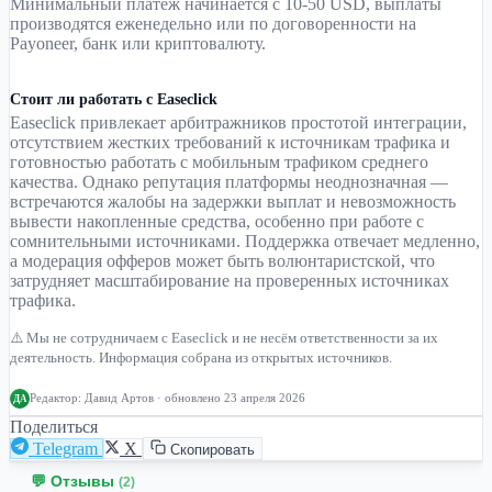
Минимальный платеж начинается с 10-50 USD, выплаты
производятся еженедельно или по договоренности на
Payoneer, банк или криптовалюту.
Стоит ли работать с Easeclick
Easeclick привлекает арбитражников простотой интеграции,
отсутствием жестких требований к источникам трафика и
готовностью работать с мобильным трафиком среднего
качества. Однако репутация платформы неоднозначная —
встречаются жалобы на задержки выплат и невозможность
вывести накопленные средства, особенно при работе с
сомнительными источниками. Поддержка отвечает медленно,
а модерация офферов может быть волюнтаристской, что
затрудняет масштабирование на проверенных источниках
трафика.
⚠️ Мы не сотрудничаем с Easeclick и не несём ответственности за их
деятельность. Информация собрана из открытых источников.
Редактор:
Давид Артов
· обновлено 23 апреля 2026
ДА
Поделиться
Telegram
X
Скопировать
💬 Отзывы
(2)