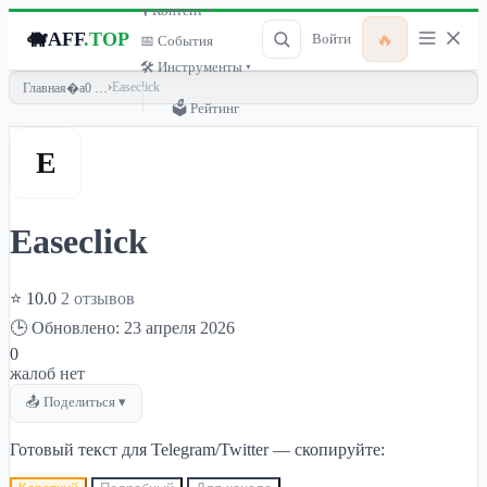
🎙 Контент ▾
🐗
AFF
.TOP
🔥
Войти
📅 События
🛠 Инструменты ▾
›
Easeclick
Главная
🗳 Рейтинг
E
Easeclick
⭐ 10.0
2 отзывов
🕒 Обновлено: 23 апреля 2026
0
жалоб нет
📤 Поделиться ▾
Готовый текст для Telegram/Twitter — скопируйте: