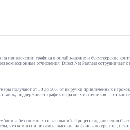
ся на привлечении трафика в онлайн-казино и букмекерские конт
ез комиссионные отчисления. Direct Net Partners сотрудничает 
партнёры получают от 30 до 50% от выручки привлечённых игроков
 ставок, поддерживает трафик из разных источников — от конт
с гемблинга без сложных согласований. Процесс подключения быст
в том, что комиссии не самые высокие на фоне конкурентов, нек