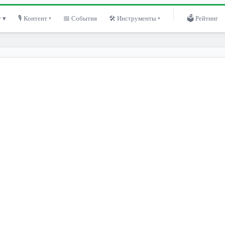
 ▾
🎙 Контент ▾
📅 События
🛠 Инструменты ▾
🗳 Рейтинг