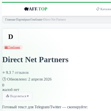
🐗
AFF
.TOP
📋 Каталог
Главная
›
Партнёрки
›
Гемблинг
›
Direct Net Partners
D
🎰 Гемблинг
Direct Net Partners
⭐ 9.3
7 отзывов
🕒 Обновлено: 2 апреля 2026
0
жалоб нет
📤 Поделиться ▾
Готовый текст для Telegram/Twitter — скопируйте: