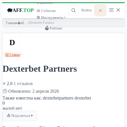
🎙 Контент ▾
🐗
AFF
.TOP
🔥
Войти
📅 События
🛠 Инструменты ▾
›
Dexterbet Partners
Главная
🗳 Рейтинг
D
🎲 Ставки
Dexterbet Partners
⭐ 2.0
1 отзывов
🕒 Обновлено: 2 апреля 2026
Также известна как:
dexterbetpartners
dexterbet
0
жалоб нет
📤 Поделиться ▾