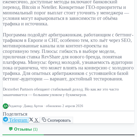
ежемесячно, доступные методы включают банковский
перевод, Bitcoin и Neteller. Конкретные ГЕО-приоритеты и
минимальный порог выплат стоит уточнять у менеджера —
условия могут варьироваться в зависимости от объёма
трафика и источника.
Программа подойдёт арбитражникам, работающим с беттинг-
трафиком в Европе и СНГ, особенно тем, кто льёт через SEO,
мотивированные каналы или контент-проекты на
спортивную тему. Плюсы: гибкость в выборе модели,
приличная ставка RevShare для нового бренда, понятная
платформа. Минусы: бренд молодой, узнаваемость аудитории
пока ограничена, что может влиять на конверсию с холодного
трафика. Для опытных арбитражников с устоявшейся базой
беттинг-аудитории — вариант, достойный тестирования.
Dexterbet Partners обещают стабильный доход. Но как же это часто
заканчивается — большим уловом у букмекеров.
Редактор:
Давид Артов
· обновлено 2 апреля 2026
ДА
Поделиться
Telegram
X
Скопировать
💬 Отзывы
(1)