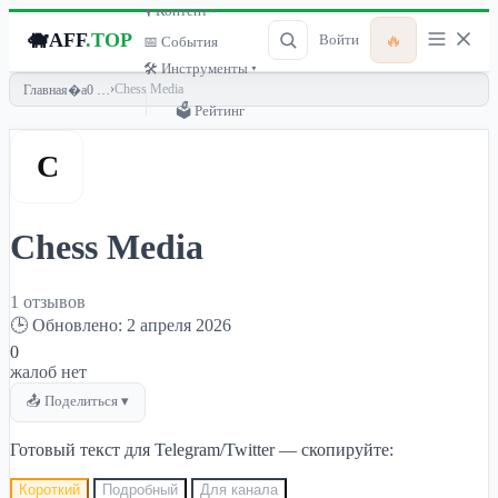
🎙 Контент ▾
🐗
AFF
.TOP
🔥
Войти
📅 События
🛠 Инструменты ▾
›
Chess Media
Главная
🗳 Рейтинг
C
Chess Media
1 отзывов
🕒 Обновлено: 2 апреля 2026
0
жалоб нет
📤 Поделиться ▾
Готовый текст для Telegram/Twitter — скопируйте:
Короткий
Подробный
Для канала