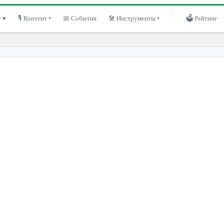
 ▾
🎙 Контент ▾
📅 События
🛠 Инструменты ▾
🗳 Рейтинг