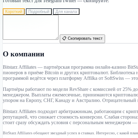
Готовый текст для Telegram/Twitter — скопируйте:
Короткий
Подробный
Для канала
📋 Скопировать текст
О компании
Bitstarz Affiliates — партнёрская программа онлайн-казино Bi
пионеров в приёме Bitcoin и других криптовалют. Библиотека 
программой ведётся через платформу Affilka от SoftSwiss — э
Партнёры работают по модели RevShare с комиссией от 25% до 
менеджером. Выплаты ежемесячные, принимаются криптовалюты (
упором на Европу, СНГ, Канаду и Австралию. Отрицательный 
Bitstarz Affiliates подходит арбитражникам, работающим с кри
репутацией, что снижает стоимость конверсии. Слабая сторо
стоит сразу обсуждать условия с персональным менеджером —
BitStarz Affiliates обещают звездный успех в ставках. Интересно, с какой пла