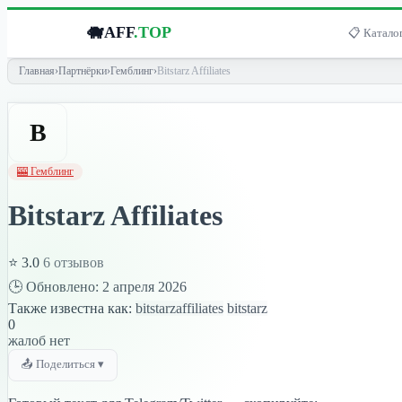
🐗
AFF
.TOP
📋 Каталог
Главная
›
Партнёрки
›
Гемблинг
›
Bitstarz Affiliates
B
🎰 Гемблинг
Bitstarz Affiliates
⭐ 3.0
6 отзывов
🕒 Обновлено: 2 апреля 2026
Также известна как:
bitstarzaffiliates
bitstarz
0
жалоб нет
📤 Поделиться ▾