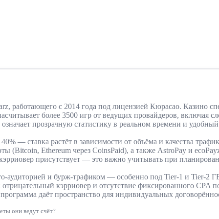
tStarz, работающего с 2014 года под лицензией Кюрасао. Казино 
насчитывает более 3500 игр от ведущих провайдеров, включая сл
то означает прозрачную статистику в реальном времени и удобны
40% — ставка растёт в зависимости от объёма и качества трафи
Bitcoin, Ethereum через CoinsPaid), а также AstroPay и ecoPay
кэрриовер присутствует — это важно учитывать при планирова
пто-аудиторией и бурж-трафиком — особенно под Tier-1 и Tier-2 
на: отрицательный кэрриовер и отсутствие фиксированного CPA
 программа даёт пространство для индивидуальных договорённо
неты они ведут счёт?