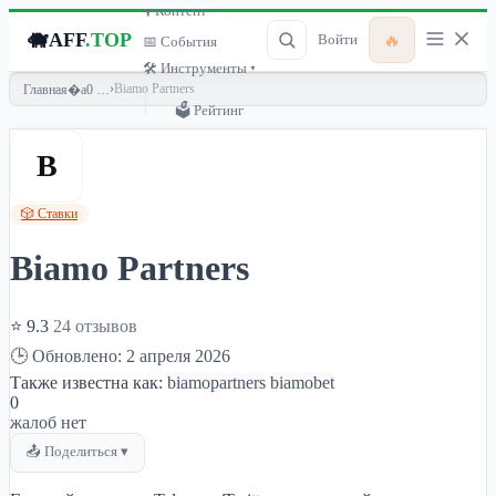
🎙 Контент ▾
🐗
AFF
.TOP
🔥
Войти
📅 События
🛠 Инструменты ▾
›
Biamo Partners
Главная
🗳 Рейтинг
B
🎲 Ставки
Biamo Partners
⭐ 9.3
24 отзывов
🕒 Обновлено: 2 апреля 2026
Также известна как:
biamopartners
biamobet
0
жалоб нет
📤 Поделиться ▾