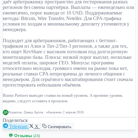
даёт арбитражнику пространство для тестирования разных
регионов без смены партнёрки. Выплаты — еженедельно или
ежемесячно, порог вывода от 10 USD. Поддерживаемые
методы: Bitcoin, Wire Transfer, Neteller. Для CPA-трафика
условия по холдам и минимальному депозиту уточняются у
менеджера.
Подходит для арбитражников, работающих с беттинг-
трафиком из Азии и Tier-2/Tier-3 регионов, а также для тех,
кто ищет RevShare с высоким потолком под долгосрочную
монетизацию базы. Плюсы: низкий порог выплат, несколько
моделей оплаты, широкое ГЕО. Минусы: программа
относительно молодая, громкого имени на рынке пока нет,
реальные ставки CPA непрозрачны до личного общения с
менеджером. Для серьёзного масштабирования стоит сначала
протестировать небольшим объёмом.
Biamo Partners выводят ставки на новый уровень. А прежние уровни,
видимо, следует оставить в прошлом.
Редактор:
Давид Артов
· обновлено 2 апреля 2026
ДА
Поделиться
Telegram
X
Скопировать
💬 Отзывы
(24)