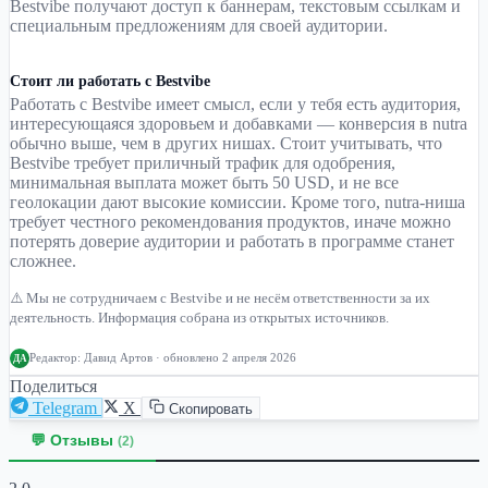
Bestvibe получают доступ к баннерам, текстовым ссылкам и
специальным предложениям для своей аудитории.
Стоит ли работать с Bestvibe
Работать с Bestvibe имеет смысл, если у тебя есть аудитория,
интересующаяся здоровьем и добавками — конверсия в nutra
обычно выше, чем в других нишах. Стоит учитывать, что
Bestvibe требует приличный трафик для одобрения,
минимальная выплата может быть 50 USD, и не все
геолокации дают высокие комиссии. Кроме того, nutra-ниша
требует честного рекомендования продуктов, иначе можно
потерять доверие аудитории и работать в программе станет
сложнее.
⚠️ Мы не сотрудничаем с Bestvibe и не несём ответственности за их
деятельность. Информация собрана из открытых источников.
Редактор:
Давид Артов
· обновлено 2 апреля 2026
ДА
Поделиться
Telegram
X
Скопировать
💬 Отзывы
(2)