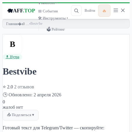
🎙 Контент ▾
🐗
AFF
.TOP
🔥
Войти
📅 События
🛠 Инструменты ▾
›
Bestvibe
Главная
🗳 Рейтинг
B
💊 Нутра
Bestvibe
⭐ 2.0
2 отзывов
🕒 Обновлено: 2 апреля 2026
0
жалоб нет
📤 Поделиться ▾
Готовый текст для Telegram/Twitter — скопируйте: