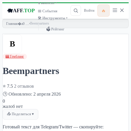
🎙 Контент ▾
🐗
AFF
.TOP
🔥
Войти
📅 События
🛠 Инструменты ▾
›
Beempartners
Главная
🗳 Рейтинг
B
🎰 Гемблинг
Beempartners
⭐ 7.5
2 отзывов
🕒 Обновлено: 2 апреля 2026
0
жалоб нет
📤 Поделиться ▾
Готовый текст для Telegram/Twitter — скопируйте: