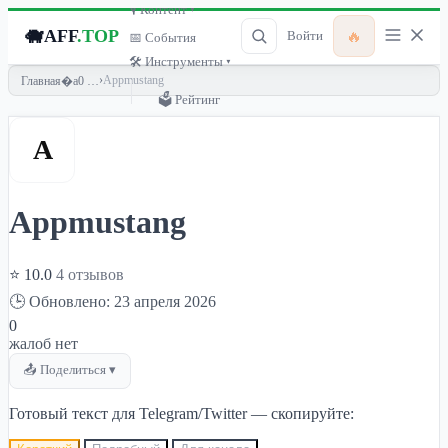
🎙 Контент ▾
🐗
AFF
.TOP
🔥
Войти
📅 События
🛠 Инструменты ▾
›
Appmustang
Главная
🗳 Рейтинг
A
Appmustang
⭐ 10.0
4 отзывов
🕒 Обновлено: 23 апреля 2026
0
жалоб нет
📤 Поделиться ▾
Готовый текст для Telegram/Twitter — скопируйте: