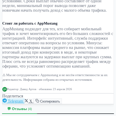
условиями. Сроки выплат обычно составляют от одной
недели, минимальный порог вывода позволяет даже
новичкам начать получать доход с малого объема трафика.
Стоит ли работать с AppMustang
AppMustang подходит для тех, кто собирает мобильный
трафик и хочет монетизировать его без больших сложностей с
интеграцией. Интерфейс интуитивный, служба поддержки
отвечает оперативно на вопросы по условиям. Минусы:
комиссия платформы выше среднего на рынке, что снижает
итоговый доход при конверсиях в миде, и некоторые
партнеры жалуются на задержки выплат при крупных сумма.
Плюс сеть не всегда равномерно распределяет трафик между
оферами, что усложняет оптимизацию кампаний.
⚠️ Мы не сотрудничаем с Appmustang и не несём ответственности за их
деятельность. Информация собрана из открытых источников.
Редактор:
Давид Артов
· обновлено 23 апреля 2026
ДА
Поделиться
Telegram
X
Скопировать
💬 Отзывы
(4)