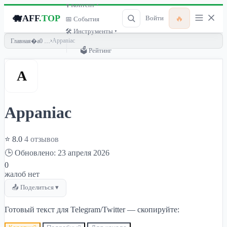
🎙 Контент ▾
🐗
AFF
.TOP
🔥
Войти
📅 События
🛠 Инструменты ▾
›
Appaniac
Главная
🗳 Рейтинг
A
Appaniac
⭐ 8.0
4 отзывов
🕒 Обновлено: 23 апреля 2026
0
жалоб нет
📤 Поделиться ▾
Готовый текст для Telegram/Twitter — скопируйте: