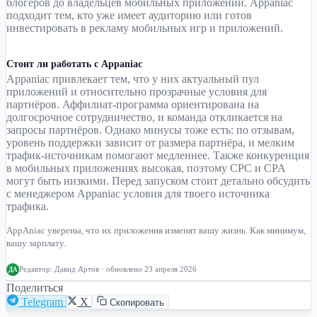
блогеров до владельцев мобильных приложений. Appaniac
подходит тем, кто уже имеет аудиторию или готов
инвестировать в рекламу мобильных игр и приложений.
Стоит ли работать с Appaniac
Appaniac привлекает тем, что у них актуальный пул
приложений и относительно прозрачные условия для
партнёров. Аффилиат-программа ориентирована на
долгосрочное сотрудничество, и команда откликается на
запросы партнёров. Однако минусы тоже есть: по отзывам,
уровень поддержки зависит от размера партнёра, и мелким
трафик-источникам помогают медленнее. Также конкуренция
в мобильных приложениях высокая, поэтому CPC и CPA
могут быть низкими. Перед запуском стоит детально обсудить
с менеджером Appaniac условия для твоего источника
трафика.
AppAniac уверены, что их приложения изменят вашу жизнь. Как минимум,
вашу зарплату.
Редактор:
Давид Артов
· обновлено 23 апреля 2026
ДА
Поделиться
Telegram
X
Скопировать