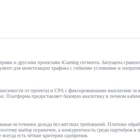
екерами и другими проектами iGaming сегмента. Запущена сравнит
румент для монетизации трафика с гибкими условиями и операт
в зависимости от проекта) и CPA с фиксированными выплатами за 
е. Платформа предоставляет базовую аналитику в личном кабине
льные источники дохода без жёстких требований. Платежи обраб
 поэтому выбор ограничен, а конкурентность среди партнёров в
 всегда есть чёткие критерии одобрения.