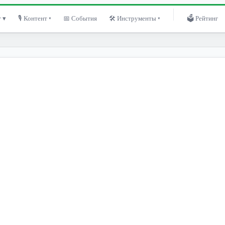
 ▾
🎙 Контент ▾
📅 События
🛠 Инструменты ▾
🗳 Рейтинг