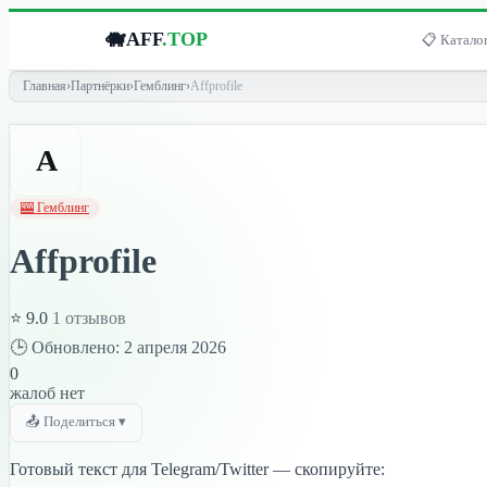
🐗
AFF
.TOP
📋 Каталог
Главная
›
Партнёрки
›
Гемблинг
›
Affprofile
A
🎰 Гемблинг
Affprofile
⭐ 9.0
1 отзывов
🕒 Обновлено: 2 апреля 2026
0
жалоб нет
📤 Поделиться ▾
Готовый текст для Telegram/Twitter — скопируйте: