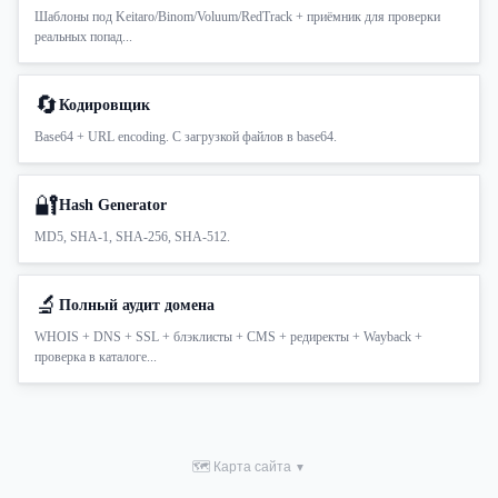
Шаблоны под Keitaro/Binom/Voluum/RedTrack + приёмник для проверки
реальных попад...
🔄
Кодировщик
Base64 + URL encoding. С загрузкой файлов в base64.
🔐
Hash Generator
MD5, SHA-1, SHA-256, SHA-512.
🔬
Полный аудит домена
WHOIS + DNS + SSL + блэклисты + CMS + редиректы + Wayback +
проверка в каталоге...
🗺 Карта сайта
▼