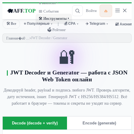
🎙 Контент ▾
🐗
AFF
.TOP
🔥
Войти
📅 События
🛠 Инструменты ▾
🛠 Все
⭐ Популярные
💰 CPA
✈️ Telegram
🔐 Аноним
▾
│
▾
▾
🗳 Рейтинг
›
JWT Decoder / Generator
Главная
🔐
JWT Decoder и Generator — работа с JSON
Web Token онлайн
Декодируй header, payload и подпись любого JWT. Проверь алгоритм,
дату истечения, issuer. Генерируй JWT с HS256/HS384/HS512. Всё
работает в браузере — токены и секреты не уходят на сервер.
Decode (decode + verify)
Encode (generate)