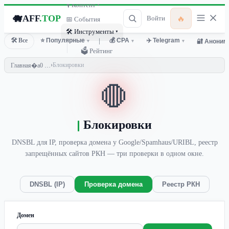
🎙 Контент ▾
🐗
AFF
.TOP
🔥
Войти
📅 События
🛠 Инструменты ▾
🛠 Все
⭐ Популярные
💰 CPA
✈️ Telegram
🔐 Аноним
▾
│
▾
▾
🗳 Рейтинг
›
Блокировки
Главная
🛑
Блокировки
DNSBL для IP, проверка домена у Google/Spamhaus/URIBL, реестр
запрещённых сайтов РКН — три проверки в одном окне.
DNSBL (IP)
Проверка домена
Реестр РКН
Домен