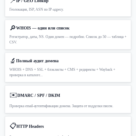
📍
IP / GEO Lookup
Геолокация, ISP, ASN по IP-адресу.
🔎
WHOIS — один или список
Регистратор, даты, NS. Один домен — подробно. Список до 50 — таблица +
CSV.
🔬
Полный аудит домена
WHOIS + DNS + SSL + блэклисты + CMS + редиректы + Wayback +
проверка в каталоге...
✉️
DMARC / SPF / DKIM
Проверка email-аутентификации домена. Защита от подделки писем.
📋
HTTP Headers