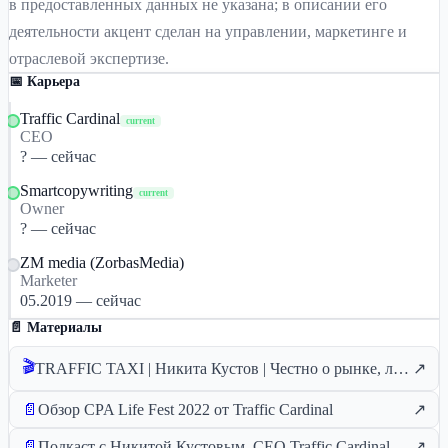
в предоставленных данных не указана; в описании его
деятельности акцент сделан на управлении, маркетинге и
отраслевой экспертизе.
📅 Карьера
Traffic Cardinal
current
CEO
? — сейчас
Smartcopywriting
current
Owner
? — сейчас
ZM media (ZorbasMedia)
Marketer
05.2019 — сейчас
📄 Материалы
🎬
TRAFFIC TAXI | Никита Кустов | Честно о рынке, людях и запуске шоу
↗
📄
Обзор CPA Life Fest 2022 от Traffic Cardinal
↗
📄
Подкаст с Никитой Кустовым, CEO Traffic Cardinal
↗