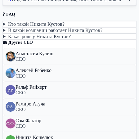
❓ FAQ
Кто такой Никита Кустов?
В какой компании работает Никита Кустов?
Какая роль у Никита Кустов?
👥 Другие CEO
Анастасия Кулиш
CEO
Алексей Рябенко
CEO
Ральф Райхерт
Р.Р.
CEO
Рамиро Атуча
Р.А.
CEO
Сэм Фактор
С.Ф.
CEO
Никита Кошелюк