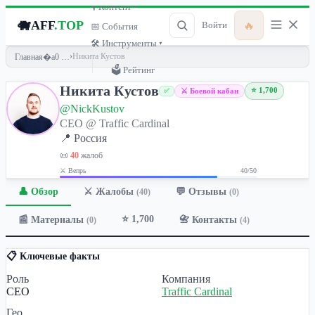
🎙 Контент ▾
🐗
AFF
.TOP
🔥
Войти
📅 События
🛠 Инструменты ▾
›
Никита Кустов
Главная
🗳 Рейтинг
Никита Кустов
⭐ 1,700
⚔️ Боевой кабан
✅
@NickKustov
CEO @ Traffic Cardinal
📍 Россия
📜
40
жалоб
⚔️ Вепрь
40/50
👤 Обзор
💬 Отзывы
⚔️ Жалобы
(0)
(40)
⭐ 1,700
📰 Материалы
📇 Контакты
(0)
(4)
📋 Ключевые факты
Роль
Компания
CEO
Traffic Cardinal
Гео