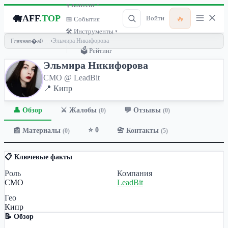
🎙 Контент ▾
🐗
AFF
.TOP
🔥
Войти
📅 События
🛠 Инструменты ▾
›
Эльмира Никифорова
Главная
🗳 Рейтинг
Эльмира Никифорова
CMO @ LeadBit
📍 Кипр
👤 Обзор
💬 Отзывы
⚔️ Жалобы
(0)
(0)
⭐ 0
📰 Материалы
📇 Контакты
(0)
(5)
📋 Ключевые факты
Роль
Компания
CMO
LeadBit
Гео
Кипр
📝 Обзор