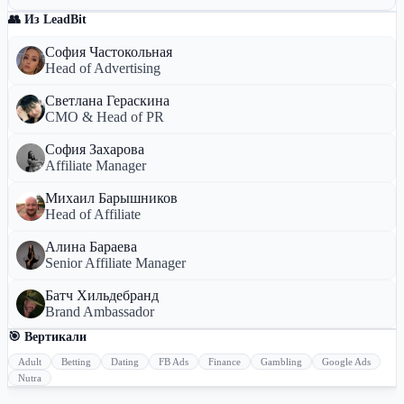
👥 Из LeadBit
София Частокольная
Head of Advertising
Светлана Гераскина
CMO & Head of PR
София Захарова
Affiliate Manager
Михаил Барышников
Head of Affiliate
Алина Бараева
Senior Affiliate Manager
Батч Хильдебранд
Brand Ambassador
🎯 Вертикали
Adult
Betting
Dating
FB Ads
Finance
Gambling
Google Ads
Nutra