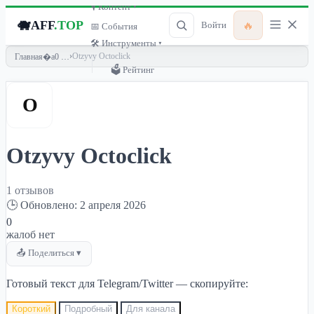
🎙 Контент ▾
🐗
AFF
.TOP
🔥
Войти
📅 События
🛠 Инструменты ▾
›
Otzyvy Octoclick
Главная
🗳 Рейтинг
O
Otzyvy Octoclick
1 отзывов
🕒 Обновлено: 2 апреля 2026
0
жалоб нет
📤 Поделиться ▾
Готовый текст для Telegram/Twitter — скопируйте:
Короткий
Подробный
Для канала