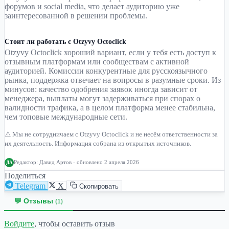
форумов и social media, что делает аудиторию уже
заинтересованной в решении проблемы.
Стоит ли работать с Otzyvy Octoclick
Otzyvy Octoclick хороший вариант, если у тебя есть доступ к
отзывным платформам или сообществам с активной
аудиторией. Комиссии конкурентные для русскоязычного
рынка, поддержка отвечает на вопросы в разумные сроки. Из
минусов: качество одобрения заявок иногда зависит от
менеджера, выплаты могут задерживаться при спорах о
валидности трафика, а в целом платформа менее стабильна,
чем топовые международные сети.
⚠️ Мы не сотрудничаем с Otzyvy Octoclick и не несём ответственности за
их деятельность. Информация собрана из открытых источников.
Редактор:
Давид Артов
· обновлено 2 апреля 2026
ДА
Поделиться
Telegram
X
Скопировать
💬 Отзывы
(1)
Войдите
, чтобы оставить отзыв