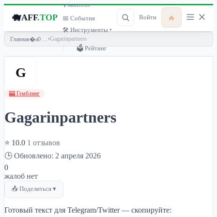
🎙 Контент ▾
🐗
AFF
.TOP
🔥
Войти
📅 События
🛠 Инструменты ▾
›
Gagarinpartners
Главная
🗳 Рейтинг
G
🎰 Гемблинг
Gagarinpartners
⭐ 10.0
1 отзывов
🕒 Обновлено: 2 апреля 2026
0
жалоб нет
📤 Поделиться ▾
Готовый текст для Telegram/Twitter — скопируйте: